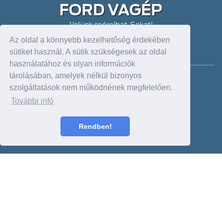
FORD VAGÉP
Velünk spórolhat. Sokat!
Az oldal a könnyebb kezelhetőség érdekében
DEBRECEN FORDSTORE
sütiket használ. A sütik szükségesek az oldal
használatához és olyan információk
tárolásában, amelyek nélkül bizonyos
Cím: 4030, Mikepércsi út 73/c
szolgáltatások nem működnének megfelelően.
Tel: +36 52 420 961
Fax:
dealer@forddebrecen.hu
További infó
Nyitva: H-P: 8-17 h:
Sz.: 9-13 h
Rendben!
NYÍREGYHÁZA
Cím: 4400, Debreceni út 233/c
Tel: +36 42 460 000;+36 42 460 774
Fax:
dealer@vagep.hu
Nyitva: H-P: 8-17 h
Sz.: 9-13 h