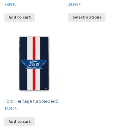
5.699
Ft
28.999
Ft
Add to cart
Select options
Ford Heritage fürdőlepedő
13.590
Ft
Add to cart