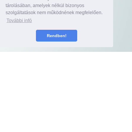
tárolásában, amelyek nélkül bizonyos
szolgáltatások nem működnének megfelelően.
További infó
Rendben!
Akciós ajánlatunk
Pörgesse fel vállalkozását egy új Ford Focussal!
Ford Focus Titanium Business
Üzleti ajánlatunk:
–
9.999.000 Ft-
automata váltóval és dízel motorral- most
tól
vállalkozásoknak.
Üzleti csomagunk részletei: