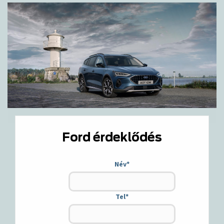
Ford érdeklődés
Név
*
Tel
*