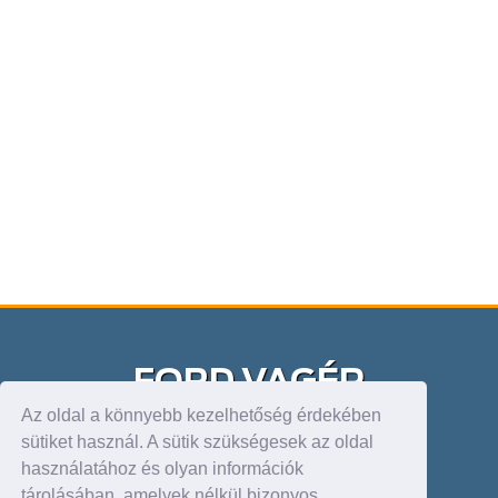
FORD VAGÉP
Az oldal a könnyebb kezelhetőség érdekében
Velünk spórolhat. Sokat!
sütiket használ. A sütik szükségesek az oldal
használatához és olyan információk
DEBRECEN FORDSTORE
tárolásában, amelyek nélkül bizonyos