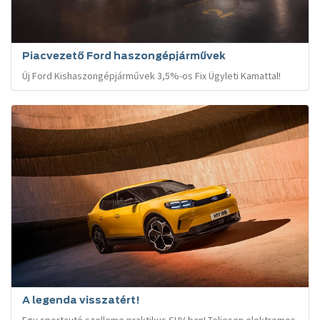
Piacvezető Ford haszongépjárművek
Új Ford Kishaszongépjárművek 3,5%-os Fix Ügyleti Kamattal!
A legenda visszatért!