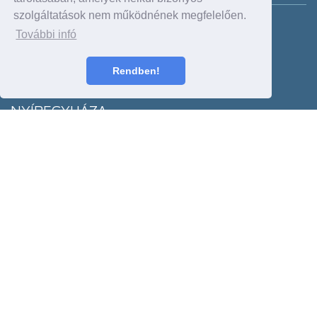
szolgáltatások nem működnének megfelelően.
Cím: 4030, Mikepércsi út 73/c
További infó
Tel: +36 52 420 961
Fax:
dealer@forddebrecen.hu
Nyitva: H-P: 8-17 h:
Rendben!
Sz.: 9-13 h
NYÍREGYHÁZA
Cím: 4400, Debreceni út 233/c
Tel: +36 42 460 000;+36 42 460 774
Fax:
dealer@vagep.hu
Nyitva: H-P: 8-17 h
Sz.: 9-13 h
MISKOLC
Cím: 3527, 26-os főút kivezető
Tel: +36 46 502 088
Fax:
dealer@fordvagep.hu