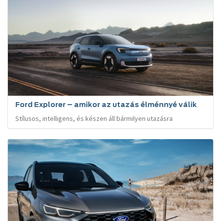
Ford Explorer – amikor az utazás élménnyé válik
Stílusos, intelligens, és készen áll bármilyen utazásra