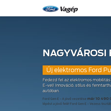
NAGYVÁROSI 
Új elektromos Ford 
Fedezd fel az elektromos mobilitás
E-vel! Innováció, stílus és fenntar
autóban.
Ford Gen-E – A jövő vezetése
már 10 490 
lépést a jövő felé! Ford Gen-E – Vezess tiszt