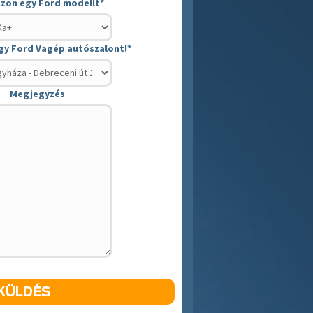
szon egy Ford modellt
*
gy Ford Vagép autószalont!
*
Megjegyzés
KÜLDÉS