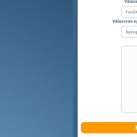
Válas
Válasszon e