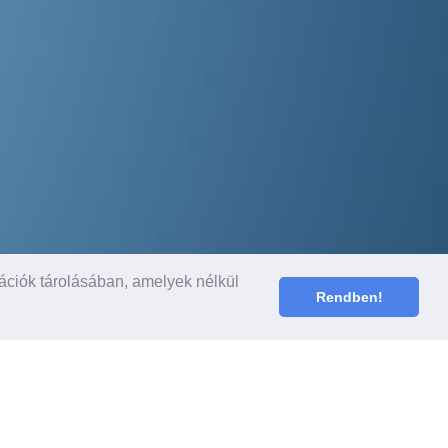
ációk tárolásában, amelyek nélkül
Rendben!