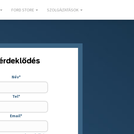
FORD STORE
SZOLGÁLTATÁSOK
 érdeklődés
Név
*
Tel
*
Email
*