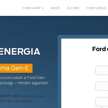
FORD VAGÉP
AKCIÓ
ÚJ FORD
FORD SZERVIZ
Ford
ENERGIA
Puma Gen-E
 új korszakát a Ford Gen-
thatóság – mindez egyetlen
! Tedd meg az első
000 Ft-tól
ábban, élj szabadabban.