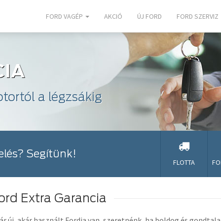
FORD VAGÉP
AKCIÓ
ÚJ FORD
FORD SZERVIZ
IA
ortól a légzsákig
zelés? Segítünk!
FLOTTA
FO
ord Extra Garancia
ár új, akár használt Fordja van, szeretnénk, ha boldog és gondtal