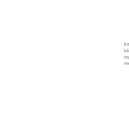
Ki
bá
se
me