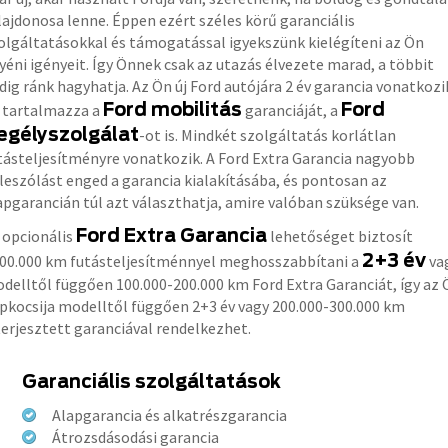
lajdonosa lenne. Éppen ezért széles körű garanciális
olgáltatásokkal és támogatással igyekszünk kielégíteni az Ön
yéni igényeit. Így Önnek csak az utazás élvezete marad, a többit
dig ránk hagyhatja. Az Ön új Ford autójára 2 év garancia vonatkozi
Ford mobilitás
Ford
 tartalmazza a
garanciáját, a
egélyszolgálat
-ot is. Mindkét szolgáltatás korlátlan
tásteljesítményre vonatkozik. A Ford Extra Garancia nagyobb
leszólást enged a garancia kialakításába, és pontosan az
apgarancián túl azt választhatja, amire valóban szüksége van.
Ford Extra Garancia
 opcionális
lehetőséget biztosít
2+3 év
00.000 km futásteljesítménnyel meghosszabbítani a
va
delltől függően 100.000-200.000 km Ford Extra Garanciát, így az 
pkocsija modelltől függően 2+3 év vagy 200.000-300.000 km
terjesztett garanciával rendelkezhet.
Garanciális szolgáltatások
Alapgarancia és alkatrészgarancia
Átrozsdásodási garancia