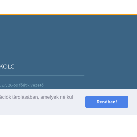
KOLC
527, 26-os főút kivezető
36 46 502 088
ációk tárolásában, amelyek nélkül
ealer@fordvagep.hu
Rendben!
: H-P: 8-17 h
-13 h
rlóink véleménye