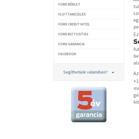
FORD BÉRLET
tu
sz
FLOTTAKEZELÉS
eg
FORD CREDIT HITEL
pe
Ez
FORD BIZTOSÍTÁS
S
FORD GARANCIA
fu
FACEBOOK
be
al
Segíthetünk valamiben?
Az
+1
mo
gé
ki