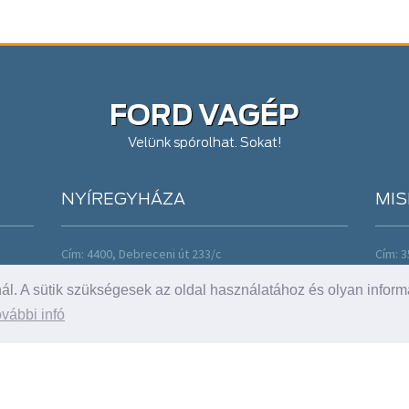
FORD VAGÉP
Velünk spórolhat. Sokat!
NYÍREGYHÁZA
MIS
Cím: 4400, Debreceni út 233/c
Cím: 3
Tel: +36 42 460 000;+36 42 460 774
Tel: +
l. A sütik szükségesek az oldal használatához és olyan inform
Fax:
dealer@vagep.hu
Fax:
d
Nyitva: H-P: 8-17 h
Nyitva
vábbi infó
Sz.: 9-13 h
Sz.: 9
Vásárlóink véleménye
Vásá