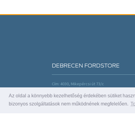
DEBRECEN FORDSTORE
Cím: 4030, Mikepércsi út 73/c
Tel: +36 52 420 961
Az oldal a könnyebb kezelhetőség érdekében sütiket haszná
Fax:
dealer@forddebrecen.hu
Nyitva: H-P: 8-17 h:
bizonyos szolgáltatások nem működnének megfelelően.
To
Sz.: 9-13 h
Vásárlóink véleménye