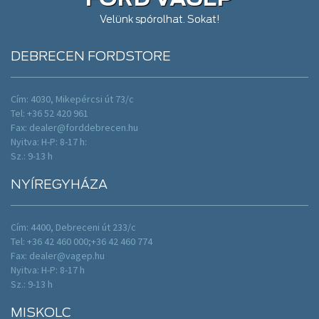
Velünk spórolhat. Sokat!
DEBRECEN FORDSTORE
Cím: 4030, Mikepércsi út 73/c
Tel: +36 52 420 961
Fax:
dealer@forddebrecen.hu
Nyitva: H-P: 8-17 h:
Sz.: 9-13 h
NYÍREGYHÁZA
Cím: 4400, Debreceni út 233/c
Tel: +36 42 460 000;+36 42 460 774
Fax:
dealer@vagep.hu
Nyitva: H-P: 8-17 h
Sz.: 9-13 h
MISKOLC