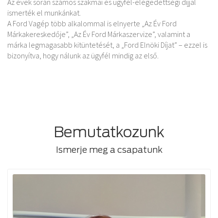
Az évek során számos szakmai és ügyfél-elégedettségi díjjal
ismerték el munkánkat.
A Ford Vagép több alkalommal is elnyerte „Az Év Ford
Márkakereskedője”, „Az Év Ford Márkaszervize”, valamint a
márka legmagasabb kitüntetését, a „Ford Elnöki Díjat” – ezzel is
bizonyítva, hogy nálunk az ügyfél mindig az első.
Bemutatkozunk
Ismerje meg a csapatunk