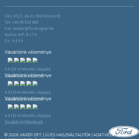
Cím: 3527, 26-os főút kivezető
Tel: +36 46 502 088
Fax:
dealer@fordvagep.hu
Nyitva: H-P: 8-17 h
Sz.: 9-13 h
Vásárlóink véleménye
4.8 (58 értékelés alapján)
További értékelések
Vásárlóink véleménye
4.9 (39 értékelés alapján)
További értékelések
Vásárlóink véleménye
4.9 (42 értékelés alapján)
További értékelések
© 2026 VAGÉP ZRT. | ÚJ ÉS HASZNÁLTAUTÓK |
ADATVÉDELEM
|