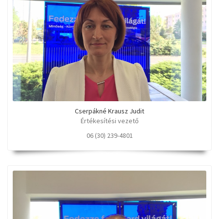
Cserpákné Krausz Judit
Értékesítési vezető
06 (30) 239-4801