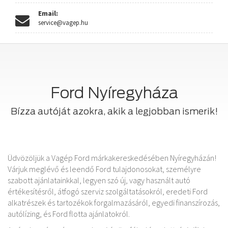
Email:
service@vagep.hu
Ford Nyíregyháza
Bízza autóját azokra, akik a legjobban ismerik!
Üdvözöljük a Vagép Ford márkakereskedésében Nyíregyházán!
Várjuk meglévő és leendő Ford tulajdonosokat, személyre
szabott ajánlatainkkal, legyen szó új, vagy használt autó
értékesítésről, átfogó szerviz szolgáltatásokról, eredeti Ford
alkatrészek és tartozékok forgalmazásáról, egyedi finanszírozás,
autólízing, és Ford flotta ajánlatokról.