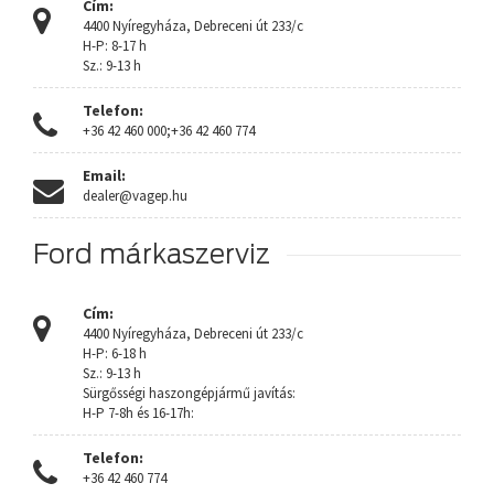
Cím:
4400 Nyíregyháza, Debreceni út 233/c
H-P: 8-17 h
Sz.: 9-13 h
Telefon:
+36 42 460 000;+36 42 460 774
Email:
dealer@vagep.hu
Ford márkaszerviz
Cím:
4400 Nyíregyháza, Debreceni út 233/c
H-P: 6-18 h
Sz.: 9-13 h
Sürgősségi haszongépjármű javítás:
H-P 7-8h és 16-17h:
Telefon:
+36 42 460 774