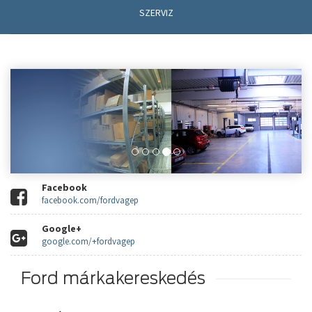
SZERVIZ
Facebook
facebook.com/fordvagep
Google+
google.com/+fordvagep
Ford márkakereskedés