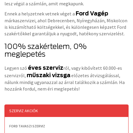
lesz végül a számlán, amit megkapunk.
Ford Vagép
Ennek a helyzetnek vetnek véget a
márkaszervizei, ahol Debrecenben, Nyíregyházán, Miskolcon
is kiszámítható költségekkel, és különlegesen képzett Ford
szakértőkkel garantáljuk a nyugodt, hatékony szervizelést.
100% szakértelem, 0%
meglepetés
éves szerviz
Legyen szó
ről, vagy kibővített 60.000-es
műszaki vizsga
szervizről,
előzetes átvizsgálással,
nálunk mindig ugyanazzal az árral találkozik a számlán. Ha
hozzánk fordul, nem éri meglepetés!
SZERVIZ AKCIÓK
FORD TAVASZI SZERVIZ