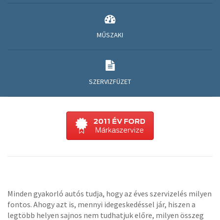
MŰSZAKI
SZERVIZFÜZET
2011 ÉV FORD
Márkaszervize
Minden gyakorló autós tudja, hogy az éves szervizelés milyen
fontos. Ahogy azt is, mennyi idegeskedéssel jár, hiszen a
legtöbb helyen sajnos nem tudhatjuk előre, milyen összeg