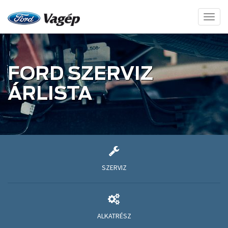
Toggl
naviga
FORD SZERVIZ
ÁRLISTA
SZERVIZ
ALKATRÉSZ