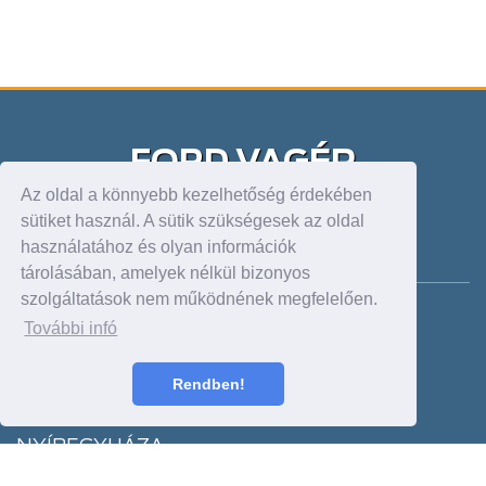
FORD VAGÉP
Az oldal a könnyebb kezelhetőség érdekében
Velünk spórolhat. Sokat!
sütiket használ. A sütik szükségesek az oldal
használatához és olyan információk
DEBRECEN FORDSTORE
tárolásában, amelyek nélkül bizonyos
szolgáltatások nem működnének megfelelően.
Cím: 4030, Mikepércsi út 73/c
További infó
Tel: +36 52 420 961
Fax:
dealer@forddebrecen.hu
Nyitva: H-P: 8-17 h:
Rendben!
Sz.: 9-13 h
NYÍREGYHÁZA