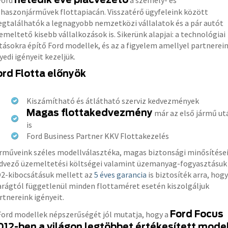
Ford
a személy- és
shaszonjárművek flottapiacán. Visszatérő ügyfeleink között
gtalálhatók a legnagyobb nemzetközi vállalatok és a pár autót
emeltető kisebb vállalkozások is. Sikerünk alapjai: a technológiai
ításokra építő Ford modellek, és az a figyelem amellyel partnerei
yedi igényeit kezeljük.
ord Flotta előnyök
Kiszámítható és átlátható szerviz kedvezmények
Magas flottakedvezmény
már az első jármű ut
is
Ford Business Partner KKV Flottakezelés
rműveink széles modellválasztéka, magas biztonsági minősítései
dvező üzemeltetési költségei valamint üzemanyag-fogyasztásuk
2-kibocsátásuk mellett az
5 éves garancia
is biztosíték arra, hogy
arágtól függetlenül minden flottaméret esetén kiszolgáljuk
rtnereink igényeit.
Ford Focus
Ford modellek népszerűségét jól mutatja, hogy a
012-ben a világon legtöbbet értékesített model