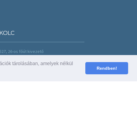
KOLC
527, 26-os főút kivezető
36 46 502 088
ációk tárolásában, amelyek nélkül
ealer@fordvagep.hu
Rendben!
: H-P: 8-17 h
-13 h
rlóink véleménye
2 értékelés alapján)
bi értékelések