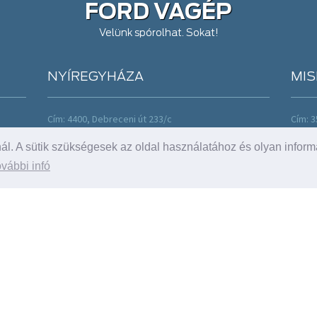
FORD VAGÉP
Velünk spórolhat. Sokat!
NYÍREGYHÁZA
MIS
Cím: 4400, Debreceni út 233/c
Cím: 3
Tel: +36 42 460 000;+36 42 460 774
Tel: +
l. A sütik szükségesek az oldal használatához és olyan inform
Fax:
dealer@vagep.hu
Fax:
d
Nyitva: H-P: 8-17 h
Nyitva
vábbi infó
Sz.: 9-13 h
Sz.: 9
Vásárlóink véleménye
Vásá
4.9 (39 értékelés alapján)
4.9 (4
További értékelések
Továb
 |
ADATVÉDELEM
|
ÁSZF
|
SÜTI TÁJÉKOZTATÓ