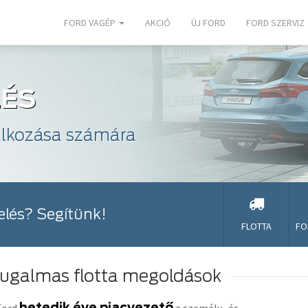
FORD VAGÉP
AKCIÓ
ÚJ FORD
FORD SZERVIZ
LÉS
alkozása számára
zelés? Segítünk!
FLOTTA
FO
ugalmas flotta megoldások
hetedik éve piacvezető