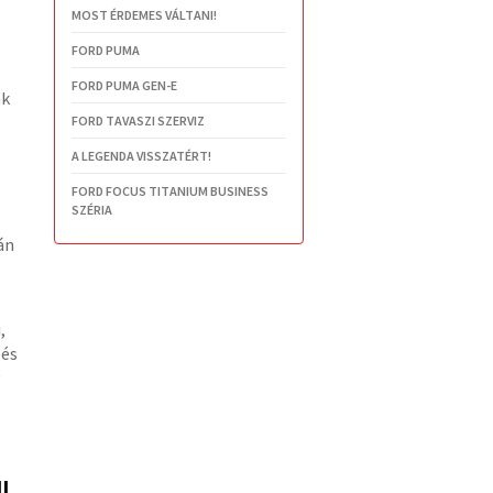
MOST ÉRDEMES VÁLTANI!
FORD PUMA
FORD PUMA GEN-E
nk
FORD TAVASZI SZERVIZ
A LEGENDA VISSZATÉRT!
FORD FOCUS TITANIUM BUSINESS
SZÉRIA
án
,
 és
l
,