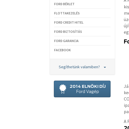
A 
FORD BÉRLET
ki
me
FLOTTAKEZELÉS
üz
FORD CREDIT HITEL
új
eg
FORD BIZTOSÍTÁS
FORD GARANCIA
F
FACEBOOK
Segíthetünk valamiben?
Já
2014 ELNÖKI DÍJ
Ford Vagép
ke
CO
ip
pa
A 
2