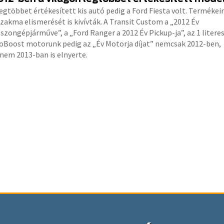
legtöbbet értékesített kis autó pedig a Ford Fiesta volt. Termékei
szakma elismerését is kivívták. A Transit Custom a „2012 Év
szongépjárműve”, a „Ford Ranger a 2012 Év Pickup-ja”, az 1 litere
oBoost motorunk pedig az „Év Motorja díjat” nemcsak 2012-ben,
nem 2013-ban is elnyerte.