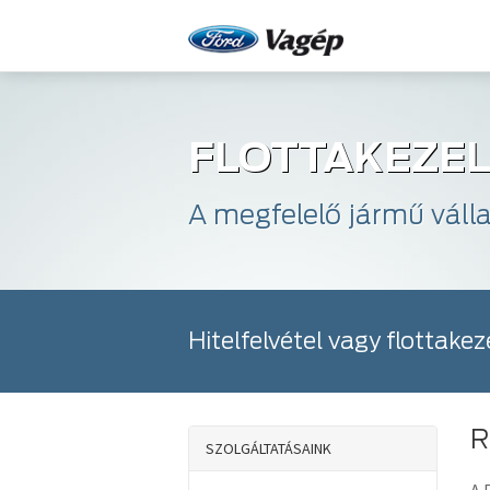
FLOTTAKEZE
A megfelelő jármű váll
Hitelfelvétel vagy flottake
R
SZOLGÁLTATÁSAINK