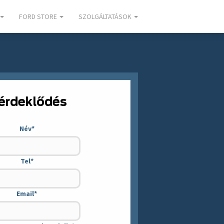
FORD STORE
SZOLGÁLTATÁSOK
 érdeklődés
Név
*
Tel
*
Email
*