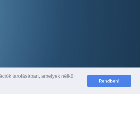
ációk tárolásában, amelyek nélkül
Rendben!
ábbi részletek
ak tájékoztató jellegűek, a képek csak
ztrációk. További, legfrissebb