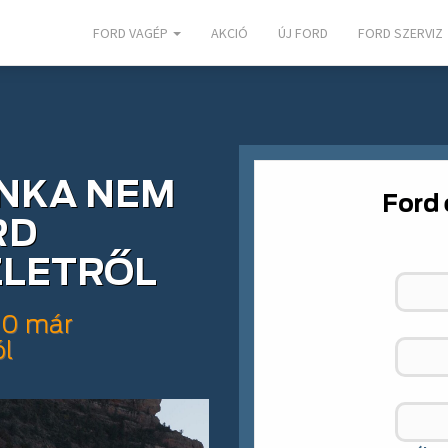
FORD VAGÉP
AKCIÓ
ÚJ FORD
FORD SZERVIZ
NKA NEM
Ford
RD
ZLETRŐL
.0 már
ól