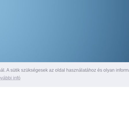
l. A sütik szükségesek az oldal használatához és olyan inform
vábbi infó
Tov
ord Ranger Wildtrak 2.0
készletről,
Az ár
modellt,
illus