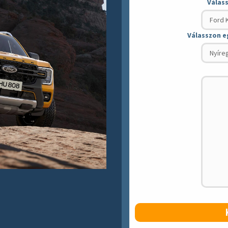
Válas
Válasszon e