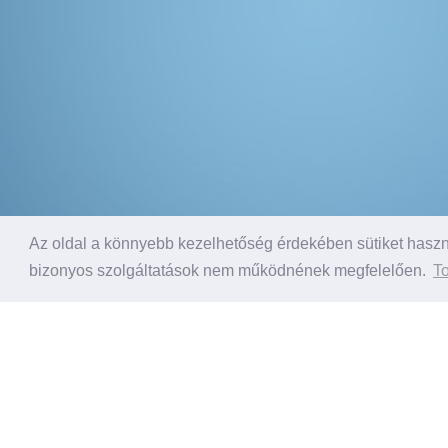
Az oldal a könnyebb kezelhetőség érdekében sütiket haszná
bizonyos szolgáltatások nem működnének megfelelően.
To
Akciós ajánlatunk
F
Most kivételes lehetőséggel kínáljuk a
azonnali elérhetőséggel
.