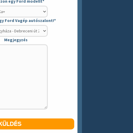
szon egy Ford modellt
*
gy Ford Vagép autószalont!
*
Megjegyzés
KÜLDÉS