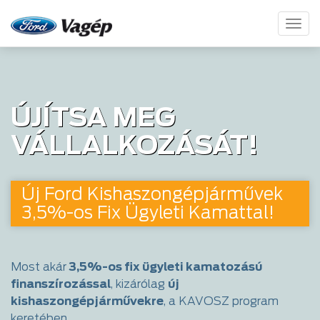
Toggl
naviga
ÚJÍTSA MEG
VÁLLALKOZÁSÁT!
Új Ford Kishaszongépjárművek
3,5%-os Fix Ügyleti Kamattal!
Most akár
3,5%-os fix ügyleti kamatozású
finanszírozással
, kizárólag
új
kishaszongépjárművekre
, a KAVOSZ program
keretében.