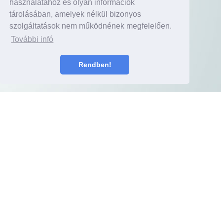
használatához és olyan információk
tárolásában, amelyek nélkül bizonyos
szolgáltatások nem működnének megfelelően.
További infó
Rendben!
Akciós ajánlatunk
kis- és
Ez a kedvezményes ajánlat kifejezetten
középvállalatok
számára érhető el, hogy a növekedés és
hatékonyság garantált legyen.
Ford
Válassza cége igényeinek leginkább megfelelő
Széchenyi
haszongépjárművet és vegye igénybe a
Lízing MAX+
lízingkonstrukciót most a KAVOSZ