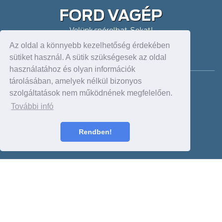
FORD VAGÉP
Velünk spórolhat. Sokat!
Az oldal a könnyebb kezelhetőség érdekében
DEBRECEN FORDSTORE
sütiket használ. A sütik szükségesek az oldal
használatához és olyan információk
tárolásában, amelyek nélkül bizonyos
Cím: 4030, Mikepércsi út 73/c
szolgáltatások nem működnének megfelelően.
Tel: +36 52 420 961
Fax:
dealer@forddebrecen.hu
További infó
Nyitva: H-P: 8-17 h:
Sz.: 9-13 h
Rendben!
NYÍREGYHÁZA
Cím: 4400, Debreceni út 233/c
Tel: +36 42 460 000;+36 42 460 774
Fax:
dealer@vagep.hu
Nyitva: H-P: 8-17 h
Sz.: 9-13 h