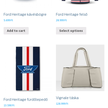
Ford Heritage kávésbögre
Ford Heritage felső
5.699
Ft
28.999
Ft
Add to cart
Select options
Vignale táska
Ford Heritage fürdőlepedő
128.999
Ft
13.590
Ft