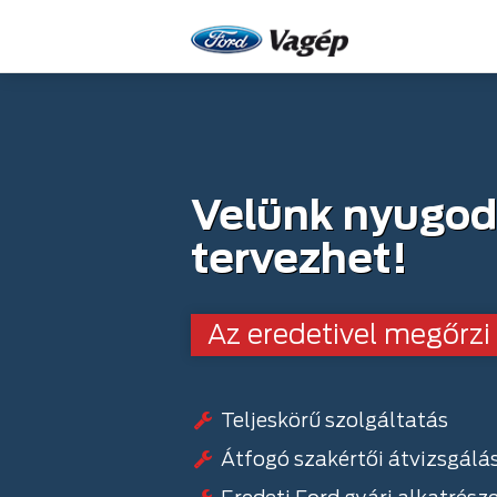
Velünk nyugo
tervezhet!
Az eredetivel megőrzi 
Teljeskörű szolgáltatás
Átfogó szakértői átvizsgálá