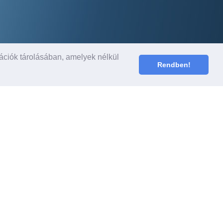
ációk tárolásában, amelyek nélkül
Rendben!
Most vettem egy új 5 ajtós dízel
Focust. Nekem nagyon bejött. Igaz
nagyon vigyázok is rá. Keveset
fogyaszt és jól húz az 1.8-as motor.
Soha rosszabb kocsim ne legyen.
Nagy Szilárd, Miskolc