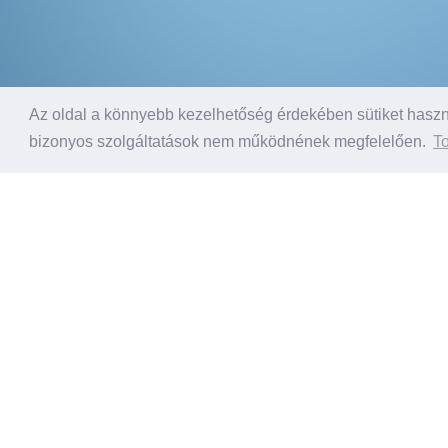
Az oldal a könnyebb kezelhetőség érdekében sütiket haszná
bizonyos szolgáltatások nem működnének megfelelően.
To
Régóta akartam egy új dízel
Mondeot venni. Azóta a család
csak ezzel utazik mindenhova,
mivel belefér minden. Ennek már
jónehány éve, de még semmi
komolyabb baja nem volt.
Megbízható, alacsony a