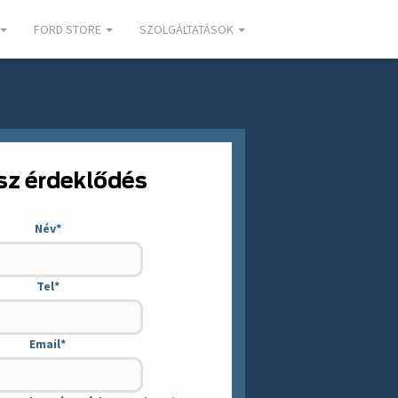
FORD STORE
SZOLGÁLTATÁSOK
sz érdeklődés
Név
*
Tel
*
Email
*