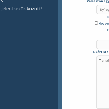
ek
Válasszon eg
jelentkezők között!
E
Hozom-
F
A kért sze