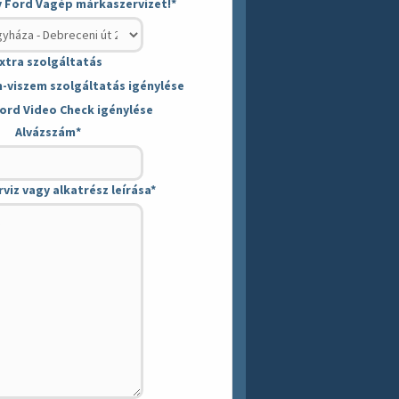
y Ford Vagép márkaszervizet!
*
xtra szolgáltatás
viszem szolgáltatás igénylése
ord Video Check igénylése
Alvázszám
*
rviz vagy alkatrész leírása
*