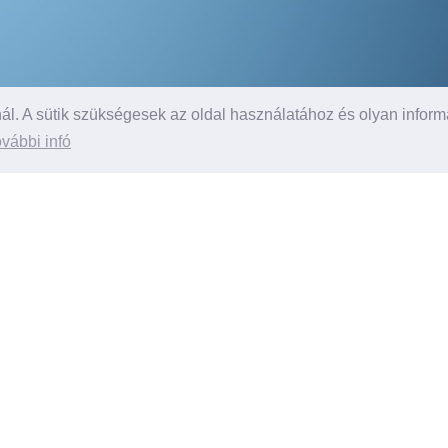
l. A sütik szükségesek az oldal használatához és olyan inform
vábbi infó
Ügyfeleink mondták
A Ford Vagépnél kaptam a
legolcsóbb ajánlatot C-MAX-ra. Az
új autó minden családtag
érdeklődését felkeltette. A férjem
és a fiaim is lelkesen használják
kissebb hosszabb utakra. 3 éve
használom és még csak egyszer