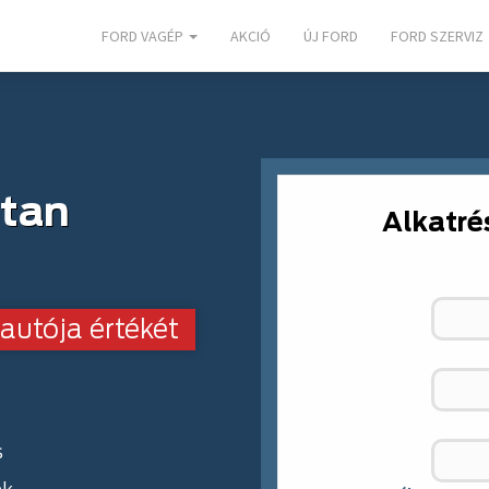
FORD VAGÉP
AKCIÓ
ÚJ FORD
FORD SZERVIZ
dtan
Alkatré
autója értékét
s