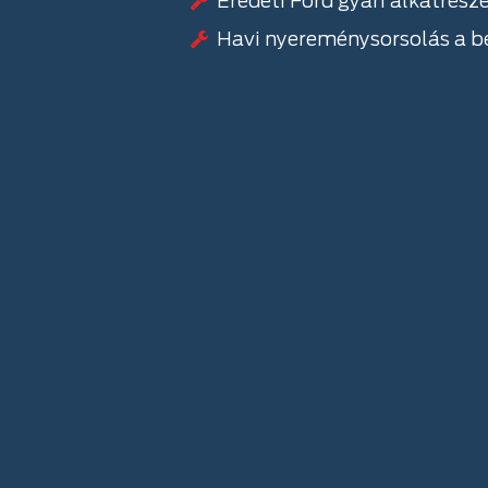
Eredeti Ford gyári alkatrész
Havi nyereménysorsolás a be