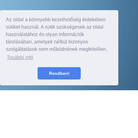
Az oldal a könnyebb kezelhetőség érdekében
sütiket használ. A sütik szükségesek az oldal
használatához és olyan információk
tárolásában, amelyek nélkül bizonyos
szolgáltatások nem működnének megfelelően.
További infó
Rendben!
Ügyfeleink mondták
Régóta akartam egy új dízel Mondeot venni. Azóta a