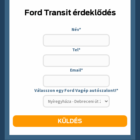
Ford Transit érdeklődés
Név
*
Tel
*
Email
*
Válasszon egy Ford Vagép autószalont!
*
KÜLDÉS