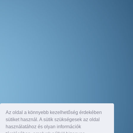
Az oldal a könnyebb kezelhetőség érdekében
sütiket használ. A sütik szükségesek az oldal
használatához és olyan információk