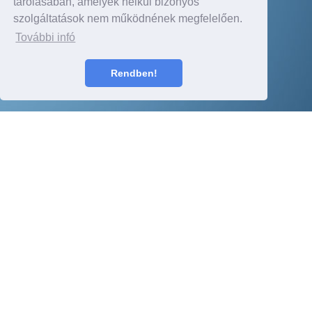
tárolásában, amelyek nélkül bizonyos
szolgáltatások nem működnének megfelelően.
További infó
Rendben!
Ügyfeleink mondták
Régóta akartam egy új dízel Mondeot venni. Azóta a
család csak ezzel utazik mindenhova, mivel belefér
minden. Ennek már jónehány éve, de még semmi
komolyabb baja nem volt. Megbízható, alacsony a
fogyasztása és szerintem jó áron is vettem.
Méhes Zsolt, Nyíregyháza