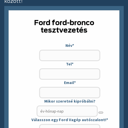
között!
Ford ford-bronco
tesztvezetés
Név
*
Tel
*
Email
*
Mikor szeretné kipróbálni?
Válasszon egy Ford Vagép autószalont!
*