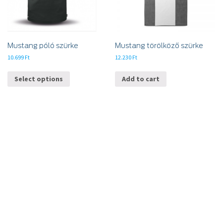
Mustang póló szürke
Mustang törölköző szürke
10.699
Ft
12.230
Ft
Select options
Add to cart