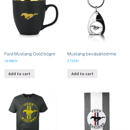
Ford Mustang Gold bögre
Mustang bevásárlóérme
19.990
Ft
2.729
Ft
Add to cart
Add to cart