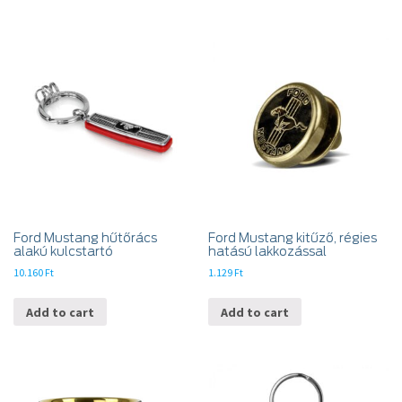
Ford Mustang hűtőrács
Ford Mustang kitűző, régies
alakú kulcstartó
hatású lakkozással
10.160
Ft
1.129
Ft
Add to cart
Add to cart