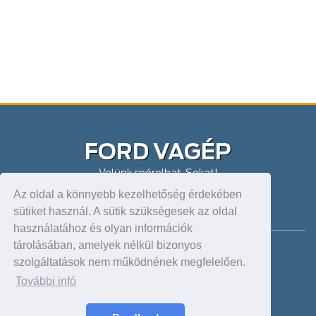
FORD VAGÉP
Velünk spórolhat. Sokat!
Az oldal a könnyebb kezelhetőség érdekében
DEBRECEN FORDSTORE
sütiket használ. A sütik szükségesek az oldal
használatához és olyan információk
tárolásában, amelyek nélkül bizonyos
Cím: 4030, Mikepércsi út 73/c
szolgáltatások nem működnének megfelelően.
Tel: +36 52 420 961
Fax:
dealer@forddebrecen.hu
További infó
Nyitva: H-P: 8-17 h:
Sz.: 9-13 h