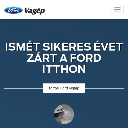
Toggl
naviga
ISMÉT SIKERES ÉVET
ZÁRT A FORD
ITTHON
forrás: Ford Vagép