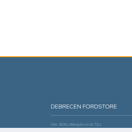
DEBRECEN FORDSTORE
Cím: 4030, Mikepércsi út 73/c
Tel: +36 52 420 961