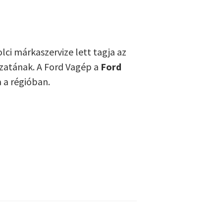
lci márkaszervize lett tagja az
ózatának. A Ford Vagép a
Ford
 a régióban.