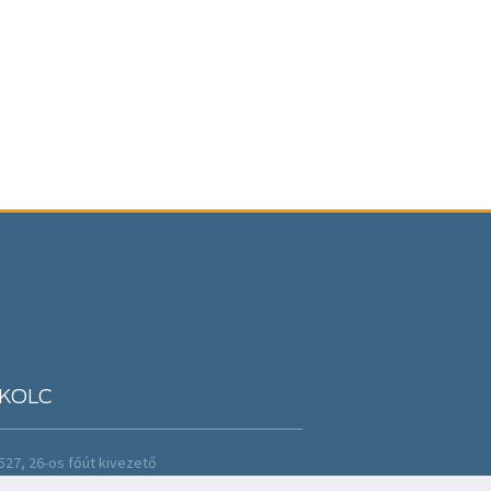
KOLC
527, 26-os főút kivezető
36 46 502 088