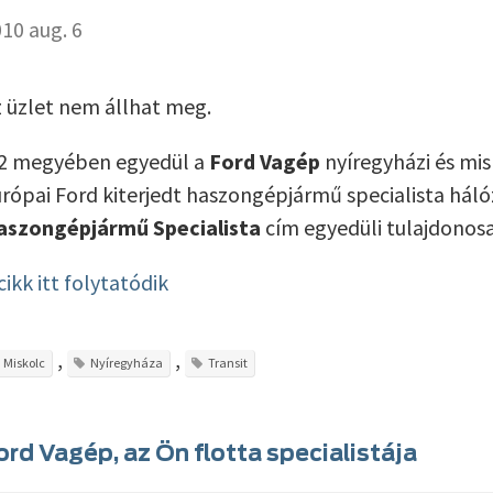
10 aug. 6
 üzlet nem állhat meg.
 2 megyében egyedül a
Ford Vagép
nyíregyházi és mis
rópai Ford kiterjedt haszongépjármű specialista hál
aszongépjármű Specialista
cím egyedüli tulajdonosa
cikk itt folytatódik
,
,
Miskolc
Nyíregyháza
Transit
ord Vagép, az Ön flotta specialistája