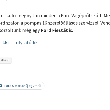
miskolci megnyitón minden a Ford Vagépről szólt. M
rd szalon a pompás 16 szerelőállásos szervizzel. Ve
sorsoltunk még egy
Ford Fiestát
is.
cikk itt folytatódik
Miskolc
Ford S-Max az új egyterű