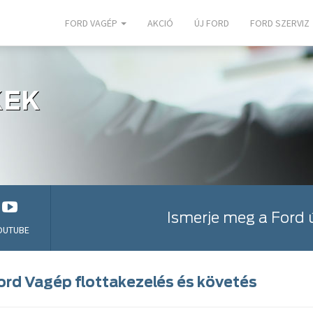
FORD VAGÉP
AKCIÓ
ÚJ FORD
FORD SZERVIZ
KEK
Ismerje meg a Ford 
OUTUBE
ord Vagép flottakezelés és követés