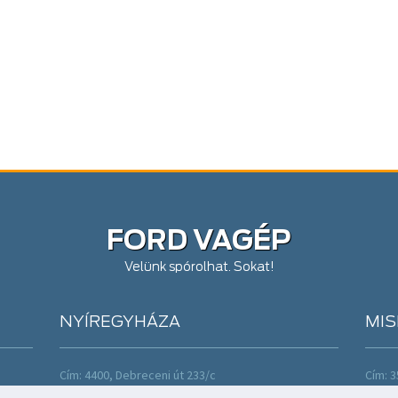
FORD VAGÉP
Velünk spórolhat. Sokat!
NYÍREGYHÁZA
MIS
Cím: 4400, Debreceni út 233/c
Cím: 3
Tel: +36 42 460 000;+36 42 460 774
Tel: +