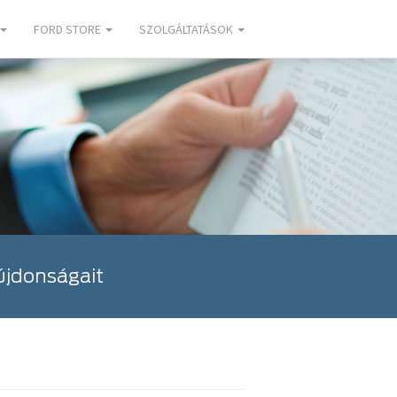
FORD STORE
SZOLGÁLTATÁSOK
újdonságait