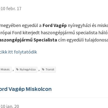
10 febr. 17
 megyében egyedül a
Ford Vagép
nyíregyházi és misko
rópai Ford kiterjedt haszongépjármű specialista hál
aszongépjármű Specialista
cím egyedüli tulajdonosa
cikk itt folytatódik
,
,
Miskolc
Nyíregyháza
Transit
ord Vagép Miskolcon
10 jan. 20