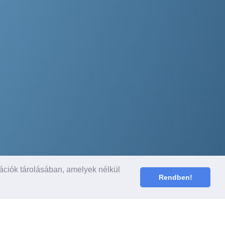
ációk tárolásában, amelyek nélkül
Rendben!