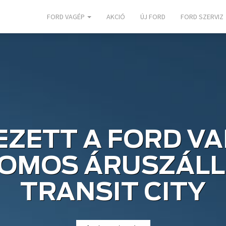
FORD VAGÉP
AKCIÓ
ÚJ FORD
FORD SZERVIZ
ZETT A FORD V
OMOS ÁRUSZÁLLÍ
TRANSIT CITY