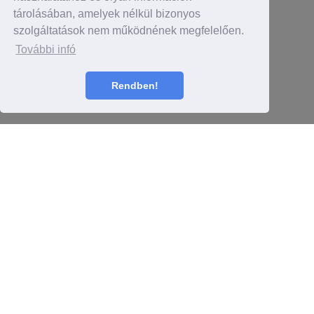
tárolásában, amelyek nélkül bizonyos
szolgáltatások nem működnének megfelelően.
További infó
Rendben!
Részletek itt
TARTALOM
2021 május 3.
Nagyszabású közös kampányban hívja fel a