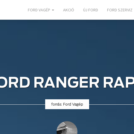
FORD VAGÉP
AKCIÓ
ÚJ FORD
FORD SZERVIZ
FORD RANGER RA
forrás: Ford Vagép