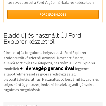
tesztvezetéssel a Ford Vagép márkakereskedésekben.
FORD ÉRDEKLŐDÉS
Eladó új és használt ÚJ Ford
Explorer készletről
0 km-es új és forgaloma helyezett ÚJ Ford Explorer
szalonautók készletről azonnal! Kevesett futott,
ellenőrzött műszaki állapotú, használt ÚJ Ford Explorer
+1 év Vagép garanciával
modellek
ingyenes
állapotfelméréssel és gyors eredetvizsgálat,
biztosításkötés, átírás. Használtautó beszámítás, gyors és
teljes körű ügyintézés, kedvező hitelek egyedi igényekre
rugalmas megoldások.