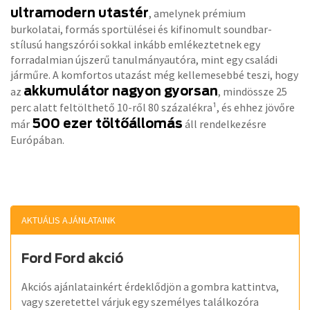
ultramodern utastér
, amelynek prémium
burkolatai, formás sportülései és kifinomult soundbar-
stílusú hangszórói sokkal inkább emlékeztetnek egy
forradalmian újszerű tanulmányautóra, mint egy családi
járműre. A komfortos utazást még kellemesebbé teszi, hogy
akkumulátor nagyon gyorsan
az
, mindössze 25
perc alatt feltölthető 10-ről 80 százalékra¹, és ehhez jövőre
500 ezer töltőállomás
már
áll rendelkezésre
Európában.
AKTUÁLIS AJÁNLATAINK
Ford Ford akció
Akciós ajánlatainkért érdeklődjön a gombra kattintva,
vagy szeretettel várjuk egy személyes találkozóra