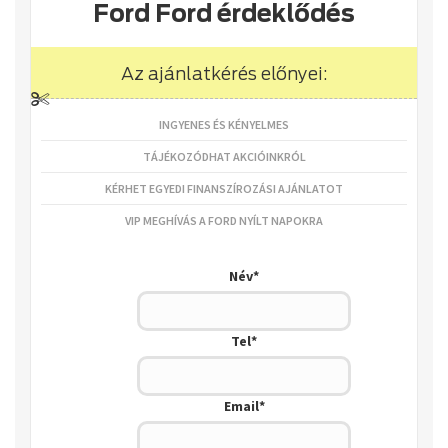
Ford Ford érdeklődés
Az ajánlatkérés előnyei:
INGYENES ÉS KÉNYELMES
Gratulálunk!
TÁJÉKOZÓDHAT AKCIÓINKRÓL
Regisztráljon most, és a Ford Ford ajánlatunk mellett havi
nyereménysorsolásunkon is részt vesz!
KÉRHET EGYEDI FINANSZÍROZÁSI AJÁNLATOT
Az Ön bónusz kuponja:
VAGEPWDGHZ56
VIP MEGHÍVÁS A FORD NYÍLT NAPOKRA
Név
*
Tel
*
Email
*