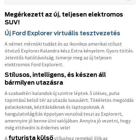
Megérkezett az új, teljesen elektromos
SUV!
Új Ford Explorer virtuális tesztvezetés
A német mérnöki tudást és az ikonikus amerikai stílust
ötvöző Explorer.Kalandra kész.Extra kényelem. Gyors töltés.
Jelentős hatótávolság. Ismerje meg az új teljesen
elektromos Ford Explorert.
Stílusos, intelligens, és készen áll
bármilyen utazásra
A szabadtéri kalandok új szintre léptek. 5 üléses, puha
tapintású belső tér az utazás luxusáért. Tökéletes megoldás
palackoknak, kézitáskáknak és laptopoknak. A
hangulatvilágítás éppolyan vonzóvá teszi az Explorert,
amennyire jó benne ülni valójában. Annyira jó vezetni, hogy
még eltévedni is érdemes vele!
futurista külső
A
stílushoz remekül illik az