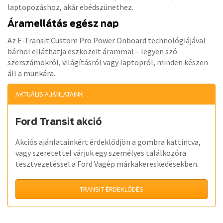
laptopozáshoz, akár ebédszünethez.
Áramellátás egész nap
Az E-Transit Custom Pro Power Onboard technológiájával
bárhol elláthatja eszközeit árammal – legyen szó
szerszámokról, világításról vagy laptopról, minden készen
áll a munkára.
AKTUÁLIS AJÁNLATAINK
Ford Transit akció
Akciós ajánlatainkért érdeklődjön a gombra kattintva,
vagy szeretettel várjuk egy személyes találkozóra
tesztvezetéssel a Ford Vagép márkakereskedésekben.
TRANSIT ÉRDEKLŐDÉS