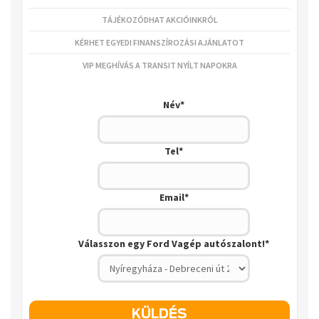
Gratulálunk!
TÁJÉKOZÓDHAT AKCIÓINKRÓL
Regisztráljon most, és a Ford Transit ajánlatunk mellett havi
nyereménysorsolásunkon is részt vesz!
KÉRHET EGYEDI FINANSZÍROZÁSI AJÁNLATOT
Az Ön bónusz kuponja:
VAGEPWDGHZ56
VIP MEGHÍVÁS A TRANSIT NYÍLT NAPOKRA
Név
*
Tel
*
Email
*
Válasszon egy Ford Vagép autószalont!
*
KÜLDÉS