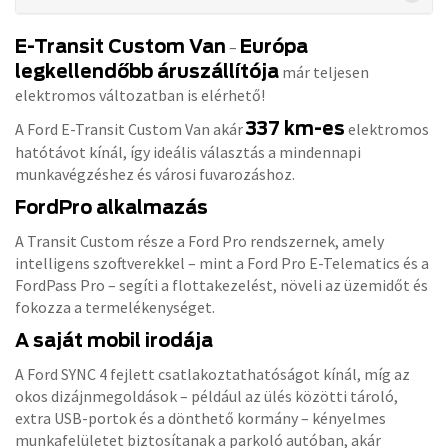
E-Transit Custom Van
Európa
–
legkellendőbb áruszállítója
már teljesen
elektromos változatban is elérhető!
337 km-es
A Ford E-Transit Custom Van akár
elektromos
hatótávot kínál, így ideális választás a mindennapi
munkavégzéshez és városi fuvarozáshoz.
FordPro alkalmazás
A Transit Custom része a Ford Pro rendszernek, amely
intelligens szoftverekkel – mint a Ford Pro E-Telematics és a
FordPass Pro – segíti a flottakezelést, növeli az üzemidőt és
fokozza a termelékenységet.
A saját mobil irodája
A Ford SYNC 4 fejlett csatlakoztathatóságot kínál, míg az
okos dizájnmegoldások – például az ülés közötti tároló,
extra USB-portok és a dönthető kormány – kényelmes
munkafelületet biztosítanak a parkoló autóban, akár