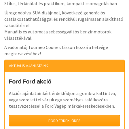
Stílus, térkínálat és praktikum, kompakt csomagolásban
Újragondolva. SUV-dizájnnal, következő generációs
csatlakoztathatósággal és rendkívül rugalmasan alakítható
rakodótérrel.
Manuális és automata sebességváltós benzinmotorok
választékával.
A vadonatúj Tourneo Courier: lásson hozzá a hétvége
megtervezéséhez!
AKTUÁLIS AJÁNLATAINK
Ford Ford akció
Akciós ajánlatainkért érdeklődjön a gombra kattintva,
vagy szeretettel várjuk egy személyes találkozóra
tesztvezetéssel a Ford Vagép márkakereskedésekben.
FORD ÉRDEKLŐDÉS