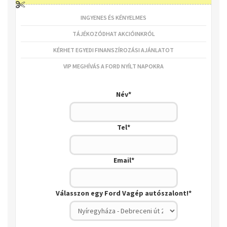
INGYENES ÉS KÉNYELMES
Gratulálunk!
TÁJÉKOZÓDHAT AKCIÓINKRÓL
Regisztráljon most, és a Ford Ford ajánlatunk mellett havi
nyereménysorsolásunkon is részt vesz!
KÉRHET EGYEDI FINANSZÍROZÁSI AJÁNLATOT
Az Ön bónusz kuponja:
VAGEPWDGHZ56
VIP MEGHÍVÁS A FORD NYÍLT NAPOKRA
Név
*
Tel
*
Email
*
Válasszon egy Ford Vagép autószalont!
*