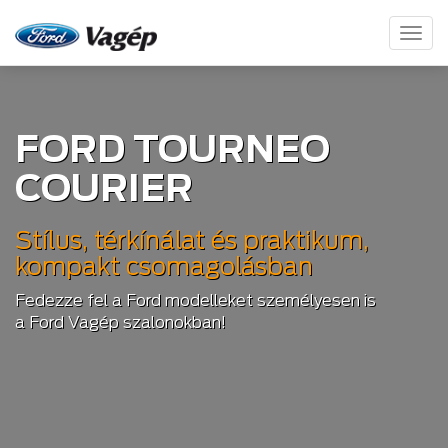
Toggl
naviga
FORD TOURNEO
COURIER
Stílus, térkínálat és praktikum,
kompakt csomagolásban
Fedezze fel a Ford modelleket személyesen is
a Ford Vagép szalonokban!