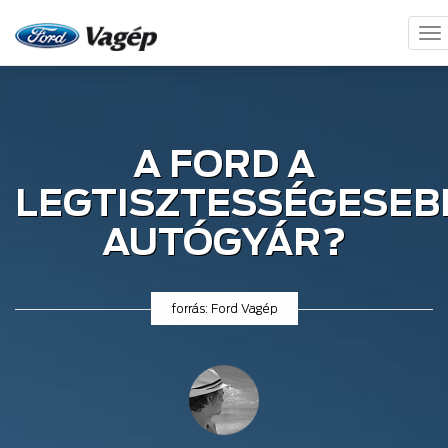
To
nav
A FORD A
LEGTISZTESSÉGESEB
AUTÓGYÁR?
forrás: Ford Vagép