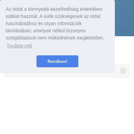
Az oldal a könnyebb kezelhetőség érdekében
sütiket használ. A sütik szükségesek az oldal
használatához és olyan információk
Részletek itt
tárolásában, amelyek nélkül bizonyos
szolgáltatások nem működnének megfelelően.
További infó
Rendben!
TARTALOM
2010 május 20.
A
Ford
egyike a világ legetikusabb vállalatainak,
derült ki a számos iparág vállalatainak
üzletmenetét vizsgáló kutatásból.
Más autógyár