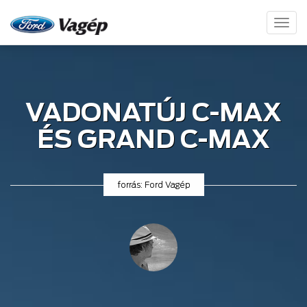
Toggl
naviga
VADONATÚJ C-MAX
ÉS GRAND C-MAX
forrás: Ford Vagép