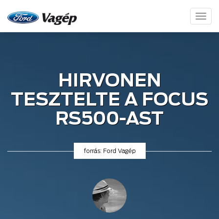
Toggl
naviga
HIRVONEN
TESZTELTE A FOCUS
RS500-AST
forrás: Ford Vagép