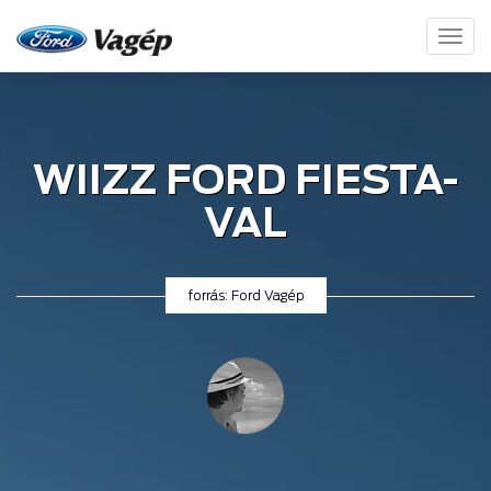
Toggl
naviga
WIIZZ FORD FIESTA-
VAL
forrás: Ford Vagép